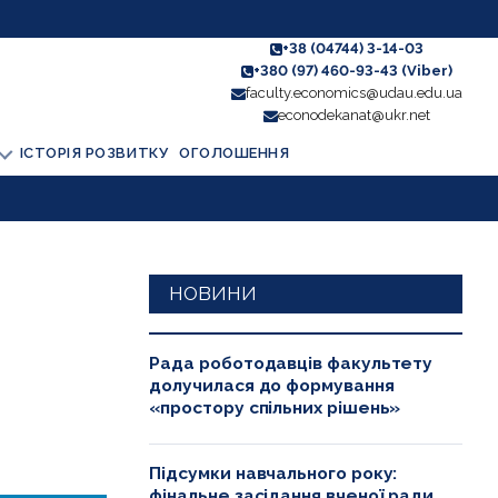
+38 (04744) 3-14-03
+380 (97) 460-93-43 (Viber)
faculty.economics@udau.edu.ua
econodekanat@ukr.net
ІСТОРІЯ РОЗВИТКУ
ОГОЛОШЕННЯ
НОВИНИ
Рада роботодавців факультету
долучилася до формування
«простору спільних рішень»
Підсумки навчального року:
фінальне засідання вченої ради