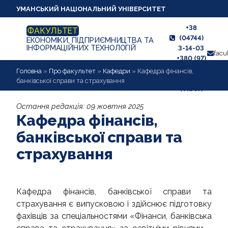
УМАНСЬКИЙ НАЦІОНАЛЬНИЙ УНІВЕРСИТЕТ
+38
ФАКУЛЬТЕТ
(04744)
ЕКОНОМІКИ, ПІДПРИЄМНИЦТВА ТА
ІНФОРМАЦІЙНИХ ТЕХНОЛОГІЙ
3-14-03
facu
+380 (97)
460-93-
ПРО ФАКУЛЬТЕТ
Головна
»
Про факультет
»
Кафедри
»
Кафедра фінансів,
43
банківської справи та страхування
(Viber)
АБІТУРІЄНТУ
Остання редакція:
09 жовтня 2025
Кафедра фінансів,
ЗДОБУВАЧУ ОСВІТИ
банківської справи та
НАУКОВА РОБОТА
страхування
ВИХОВНА РОБОТА
МІЖНАРОДНІ ЗВ'ЯЗКИ
Кафедра фінансів, банківської справи та
страхування є випусковою і здійснює підготовку
ІСТОРІЯ РОЗВИТКУ
фахівців за спеціальностями «Фінанси, банківська