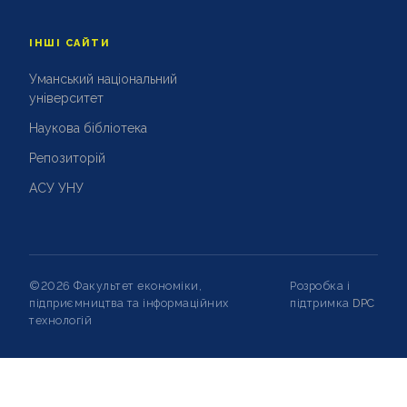
ІНШІ САЙТИ
Уманський національний
університет
Наукова бібліотека
Репозиторій
АСУ УНУ
©2026 Факультет економіки,
Розробка і
підприємництва та інформаційних
підтримка
DPC
технологій