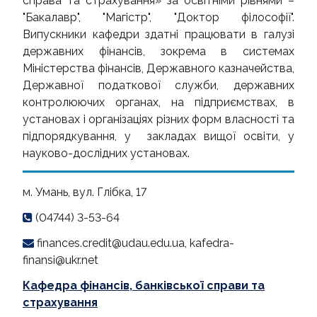
справа та страхування» за освітніми рівнями –
ОГОЛОШЕННЯ
"Бакалавр", "Магістр", "Доктор філософії".
Випускники кафедри здатні працювати в галузі
державних фінансів, зокрема в системах
Міністерства фінансів, Державного казначейства,
Державної податкової служби, державних
контролюючих органах, на підприємствах, в
установах і організаціях різних форм власності та
підпорядкування, у закладах вищої освіти, у
науково-дослідних установах.
м. Умань, вул. Глібка, 17
(04744) 3-53-64
finances.credit@udau.edu.ua, kafedra-
finansi@ukr.net
Кафедра фінансів, банківської справи та
страхування